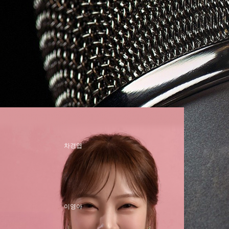
차경엽
신명근
이영아