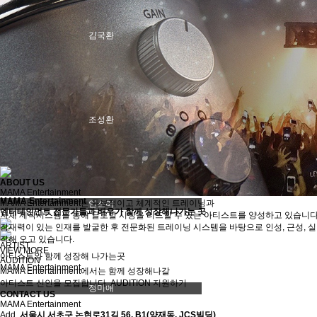
김국환
조성환
ABOUT US
MAMA Entertainment
MAMA Entertainment
MAMA Entertainment는 독보적이고 체계적인 트레이닝과
안소미
엔터테인먼트 전문가들과 배우가 함께 성장해나가는 곳
자체 제작시스템을 통해 글로벌 시장을 리드할 수 있는 아티스트를 양성하고 있습니다
잠재력이 있는 인재를 발굴한 후 전문화된 트레이닝 시스템을 바탕으로 인성, 근성, 
작해 오고 있습니다.
ARTIST
VIEW MORE
아티스트와 함께 성장해 나가는곳
AUDITION
MAMA Entertainment
MAMA Entertainment에서는 함께 성장해나갈
아티스트 신인을 모집합니다.
AUDITION 지원하기
정미애
CONTACT US
MAMA Entertainment
Add.
서울시 서초구 논현로31길 56, B1(양재동, JCS빌딩)