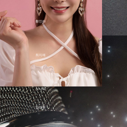
안유진
황인아
김세헌
최지예
안재모
신나라
임다운