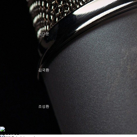
임다운
김국환
조성환
ABOUT US