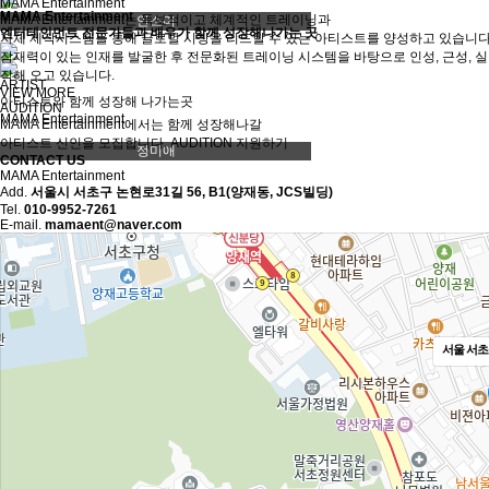
MAMA Entertainment
MAMA Entertainment
MAMA Entertainment는 독보적이고 체계적인 트레이닝과
안소미
엔터테인먼트 전문가들과 배우가 함께 성장해나가는 곳
자체 제작시스템을 통해 글로벌 시장을 리드할 수 있는 아티스트를 양성하고 있습니다
잠재력이 있는 인재를 발굴한 후 전문화된 트레이닝 시스템을 바탕으로 인성, 근성, 
작해 오고 있습니다.
ARTIST
VIEW MORE
아티스트와 함께 성장해 나가는곳
AUDITION
MAMA Entertainment
MAMA Entertainment에서는 함께 성장해나갈
아티스트 신인을 모집합니다.
AUDITION 지원하기
정미애
CONTACT US
MAMA Entertainment
Add.
서울시 서초구 논현로31길 56, B1(양재동, JCS빌딩)
Tel.
010-9952-7261
E-mail.
mamaent@naver.com
서울 서초