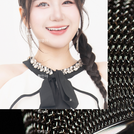
차경엽
신명근
이영아
안유진
황인아
김세헌
최지예
안재모